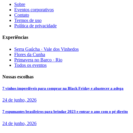
Sobre
Eventos corporativos
Contato
Termos de uso
Política de privacidade
Experiências
Serra Gaúcha · Vale dos Vinhedos
Flores da Cunha
Primavera no Barco · Rio
Todos os eventos
Nossas escolhas
7 vinhos imperdíveis para comprar na Black Friday e abastecer a adega
24 de junho, 2026
7 espumantes brasileiros para brindar 2023 e entrar o ano com o pé direito
24 de junho, 2026