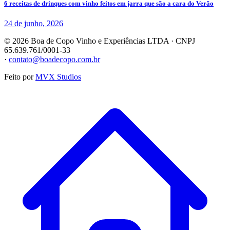
6 receitas de drinques com vinho feitos em jarra que são a cara do Verão
24 de junho, 2026
©
2026
Boa de Copo Vinho e Experiências LTDA
· CNPJ
65.639.761/0001-33
·
contato@boadecopo.com.br
Feito por
MVX Studios