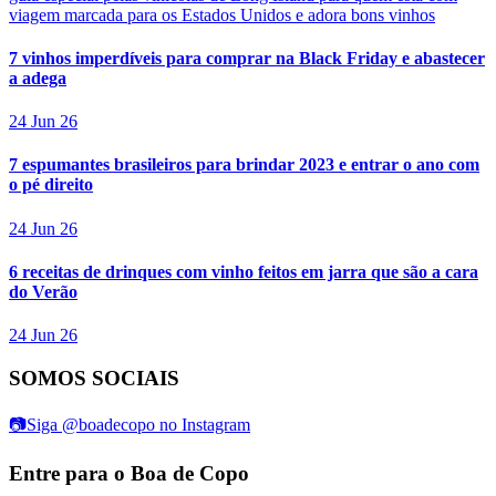
viagem marcada para os Estados Unidos e adora bons vinhos
7 vinhos imperdíveis para comprar na Black Friday e abastecer
a adega
24 Jun 26
7 espumantes brasileiros para brindar 2023 e entrar o ano com
o pé direito
24 Jun 26
6 receitas de drinques com vinho feitos em jarra que são a cara
do Verão
24 Jun 26
SOMOS SOCIAIS
📷
Siga @boadecopo no Instagram
Entre para o Boa de Copo