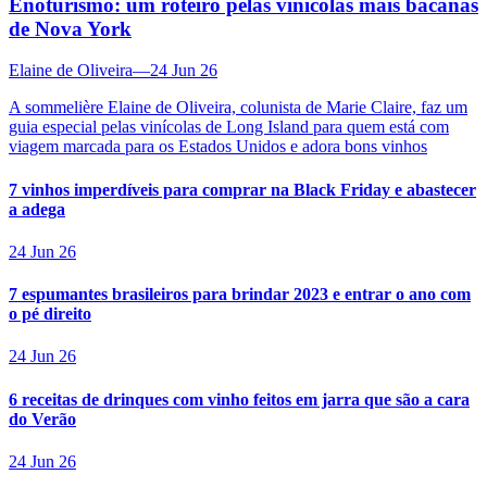
Enoturismo: um roteiro pelas vinícolas mais bacanas
de Nova York
Elaine de Oliveira
—
24 Jun 26
A sommelière Elaine de Oliveira, colunista de Marie Claire, faz um
guia especial pelas vinícolas de Long Island para quem está com
viagem marcada para os Estados Unidos e adora bons vinhos
7 vinhos imperdíveis para comprar na Black Friday e abastecer
a adega
24 Jun 26
7 espumantes brasileiros para brindar 2023 e entrar o ano com
o pé direito
24 Jun 26
6 receitas de drinques com vinho feitos em jarra que são a cara
do Verão
24 Jun 26