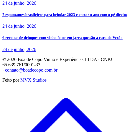
24 de junho, 2026
7 espumantes brasileiros para brindar 2023 e entrar o ano com o pé direito
24 de junho, 2026
6 receitas de drinques com vinho feitos em jarra que são a cara do Verão
24 de junho, 2026
©
2026
Boa de Copo Vinho e Experiências LTDA
· CNPJ
65.639.761/0001-33
·
contato@boadecopo.com.br
Feito por
MVX Studios