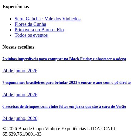
Experiências
Serra Gaúcha · Vale dos Vinhedos
Flores da Cunha
Primavera no Barco · Rio
Todos os eventos
Nossas escolhas
7 vinhos imperdíveis para comprar na Black Friday e abastecer a adega
24 de junho, 2026
7 espumantes brasileiros para brindar 2023 e entrar o ano com o pé direito
24 de junho, 2026
6 receitas de drinques com vinho feitos em jarra que são a cara do Verão
24 de junho, 2026
©
2026
Boa de Copo Vinho e Experiências LTDA
· CNPJ
65.639.761/0001-33