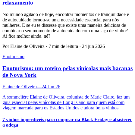
relaxamento
No mundo agitado de hoje, encontrar momentos de tranquilidade e
de autocuidado tornou-se uma necessidade essencial para nós
mulheres. E se eu te dissesse que existe uma maneira deliciosa de
combinar o seu momento de autocuidado com uma taça de vinho?
Aí fica melhor ainda, né?
Por Elaine de Oliveira · 7 min de leitura · 24 jun 2026
Enoturismo
Enoturismo: um roteiro pelas vinícolas mais bacanas
de Nova York
Elaine de Oliveira
—
24 Jun 26
A sommelière Elaine de Oliveira, colunista de Marie Claire, faz um
guia especial pelas vinícolas de Long Island para quem está com
viagem marcada para os Estados Unidos e adora bons vinhos
7 vinhos imperdíveis para comprar na Black Friday e abastecer
a adega